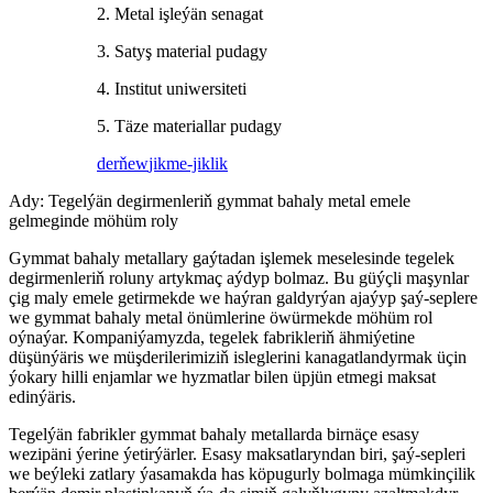
2. Metal işleýän senagat
3. Satyş material pudagy
4. Institut uniwersiteti
5. Täze materiallar pudagy
derňew
jikme-jiklik
Ady: Tegelýän degirmenleriň gymmat bahaly metal emele
gelmeginde möhüm roly
Gymmat bahaly metallary gaýtadan işlemek meselesinde tegelek
degirmenleriň roluny artykmaç aýdyp bolmaz. Bu güýçli maşynlar
çig maly emele getirmekde we haýran galdyrýan ajaýyp şaý-seplere
we gymmat bahaly metal önümlerine öwürmekde möhüm rol
oýnaýar. Kompaniýamyzda, tegelek fabrikleriň ähmiýetine
düşünýäris we müşderilerimiziň isleglerini kanagatlandyrmak üçin
ýokary hilli enjamlar we hyzmatlar bilen üpjün etmegi maksat
edinýäris.
Tegelýän fabrikler gymmat bahaly metallarda birnäçe esasy
wezipäni ýerine ýetirýärler. Esasy maksatlaryndan biri, şaý-sepleri
we beýleki zatlary ýasamakda has köpugurly bolmaga mümkinçilik