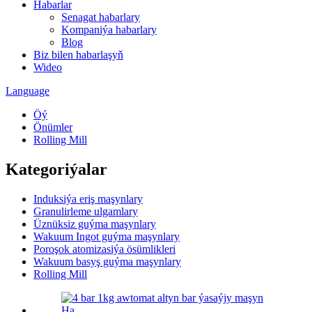
Habarlar
Senagat habarlary
Kompaniýa habarlary
Blog
Biz bilen habarlaşyň
Wideo
Language
Öý
Önümler
Rolling Mill
Kategoriýalar
Induksiýa eriş maşynlary
Granulirleme ulgamlary
Üznüksiz guýma maşynlary
Wakuum Ingot guýma maşynlary
Poroşok atomizasiýa ösümlikleri
Wakuum basyş guýma maşynlary
Rolling Mill