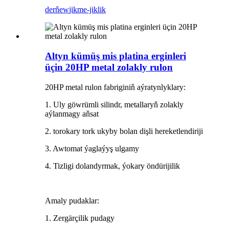
derňew
jikme-jiklik
Altyn kümüş mis platina erginleri
üçin 20HP metal zolakly rulon
20HP metal rulon fabriginiň aýratynlyklary:
1. Uly göwrümli silindr, metallaryň zolakly
aýlanmagy aňsat
2. torokary tork ukyby bolan dişli hereketlendiriji
3. Awtomat ýaglaýyş ulgamy
4. Tizligi dolandyrmak, ýokary öndürijilik
Amaly pudaklar:
1. Zergärçilik pudagy