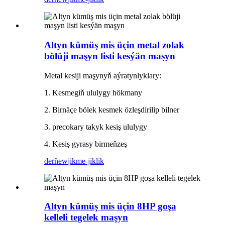
Altyn kümüş mis üçin metal zolak
bölüji maşyn listi kesýän maşyn
Metal kesiji maşynyň aýratynlyklary:
1. Kesmegiň ululygy hökmany
2. Birnäçe bölek kesmek özleşdirilip bilner
3. precokary takyk kesiş ululygy
4. Kesiş gyrasy birmeňzeş
derňew
jikme-jiklik
Altyn kümüş mis üçin 8HP goşa
kelleli tegelek maşyn