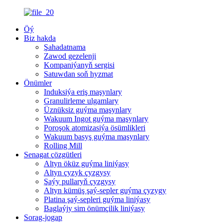
Öý
Biz hakda
Şahadatnama
Zawod gezelenji
Kompaniýanyň sergisi
Satuwdan soň hyzmat
Önümler
Induksiýa eriş maşynlary
Granulirleme ulgamlary
Üznüksiz guýma maşynlary
Wakuum Ingot guýma maşynlary
Poroşok atomizasiýa ösümlikleri
Wakuum basyş guýma maşynlary
Rolling Mill
Senagat çözgütleri
Altyn öküz guýma liniýasy
Altyn çyzyk çyzgysy
Şaýy pullaryň çyzgysy
Altyn kümüş şaý-sepler guýma çyzygy
Platina şaý-sepleri guýma liniýasy
Baglaýjy sim önümçilik liniýasy
Sorag-jogap