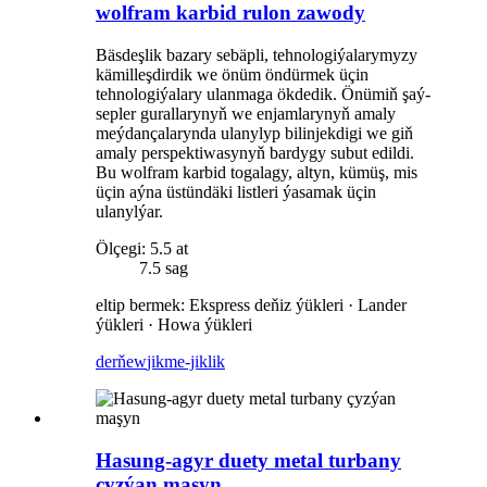
wolfram karbid rulon zawody
Bäsdeşlik bazary sebäpli, tehnologiýalarymyzy
kämilleşdirdik we önüm öndürmek üçin
tehnologiýalary ulanmaga ökdedik. Önümiň şaý-
sepler gurallarynyň we enjamlarynyň amaly
meýdançalarynda ulanylyp bilinjekdigi we giň
amaly perspektiwasynyň bardygy subut edildi.
Bu wolfram karbid togalagy, altyn, kümüş, mis
üçin aýna üstündäki listleri ýasamak üçin
ulanylýar.
Ölçegi: 5.5 at
7.5 sag
eltip bermek: Ekspress deňiz ýükleri · Lander
ýükleri · Howa ýükleri
derňew
jikme-jiklik
Hasung-agyr duety metal turbany
çyzýan maşyn