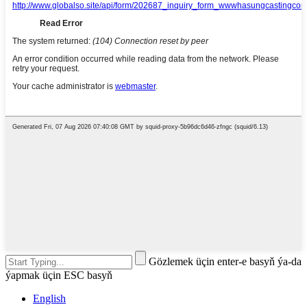
Gözlemek üçin enter-e basyň ýa-da
ýapmak üçin ESC basyň
English