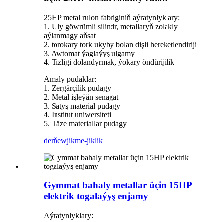
25HP metal rulon fabriginiň aýratynlyklary:
1. Uly göwrümli silindr, metallaryň zolakly
aýlanmagy aňsat
2. torokary tork ukyby bolan dişli hereketlendiriji
3. Awtomat ýaglaýyş ulgamy
4. Tizligi dolandyrmak, ýokary öndürijilik
Amaly pudaklar:
1. Zergärçilik pudagy
2. Metal işleýän senagat
3. Satyş material pudagy
4. Institut uniwersiteti
5. Täze materiallar pudagy
derňew
jikme-jiklik
Gymmat bahaly metallar üçin 15HP
elektrik togalaýyş enjamy
Aýratynlyklary: