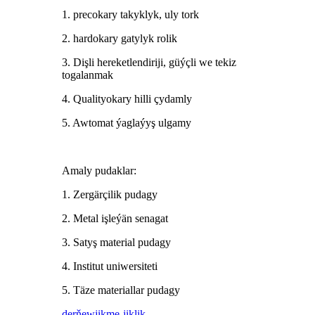
1. precokary takyklyk, uly tork
2. hardokary gatylyk rolik
3. Dişli hereketlendiriji, güýçli we tekiz
togalanmak
4. Qualityokary hilli çydamly
5. Awtomat ýaglaýyş ulgamy
Amaly pudaklar:
1. Zergärçilik pudagy
2. Metal işleýän senagat
3. Satyş material pudagy
4. Institut uniwersiteti
5. Täze materiallar pudagy
derňew
jikme-jiklik