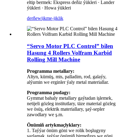
eltip bermek: Ekspress deňiz ýükleri · Lander
ýükleri · Howa ýükleri
derňew
jikme-jiklik
“Servo Motor PLC Control” bilen
Hasung 4 Rollers Volfram Karbid
Rolling Mill Machine
Programma metallary:
Altyn, kümüş, mis, palladim, rod, galaýy,
alýumin we erginler ýaly metal materiallar.
Programma pudagy:
Gymmat bahaly metallary gaýtadan işlemek,
netijeli gözleg institutlary, täze material gözleg
we ösüş, elektrik materiallary, şaý-sepler
zawodlary we ş.m.
Önümiň artykmaçlyklary:
1. Taýýar önüm göni we rolik boşlugyny
sazlamak, taýýar önümiň birmeňzeş we göni