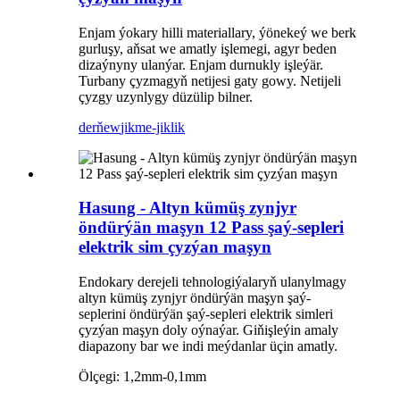
Enjam ýokary hilli materiallary, ýönekeý we berk
gurluşy, aňsat we amatly işlemegi, agyr beden
dizaýnyny ulanýar. Enjam durnukly işleýär.
Turbany çyzmagyň netijesi gaty gowy. Netijeli
çyzgy uzynlygy düzülip bilner.
derňew
jikme-jiklik
Hasung - Altyn kümüş zynjyr
öndürýän maşyn 12 Pass şaý-sepleri
elektrik sim çyzýan maşyn
Endokary derejeli tehnologiýalaryň ulanylmagy
altyn kümüş zynjyr öndürýän maşyn şaý-
seplerini öndürýän şaý-sepleri elektrik simleri
çyzýan maşyn doly oýnaýar. Giňişleýin amaly
diapazony bar we indi meýdanlar üçin amatly.
Ölçegi: 1,2mm-0,1mm