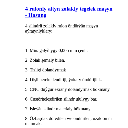
4 rulonly altyn zolakly tegelek maşyn
- Hasung
4 silindrli zolakly rulon öndürýän maşyn
aýratynlyklary:
1. Min. galyňlygy 0,005 mm çenli.
2. Zolak şemaly bilen.
3. Tizligi dolandyrmak
4. Dişli hereketlendiriji, ýokary öndürijilik.
5. CNC duýgur ekrany dolandyrmak hökmany.
6. Custöriteleşdirilen silindr ululygy bar.
7. Işleýän silindr materialy hökmany.
8. Özbaşdak döredilen we öndürilen, uzak ömür
ulanmak.