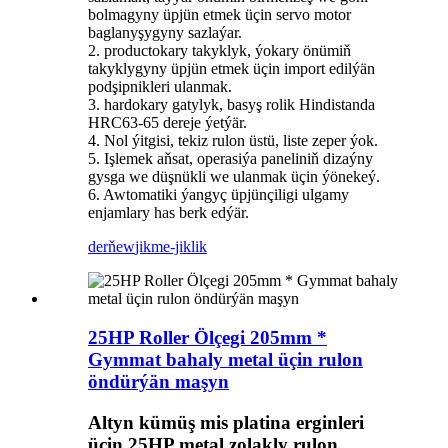
bolmagyny üpjün etmek üçin servo motor
baglanyşygyny sazlaýar.
2. productokary takyklyk, ýokary önümiň
takyklygyny üpjün etmek üçin import edilýän
podşipnikleri ulanmak.
3. hardokary gatylyk, basyş rolik Hindistanda
HRC63-65 dereje ýetýär.
4. Nol ýitgisi, tekiz rulon üstü, liste zeper ýok.
5. Işlemek aňsat, operasiýa paneliniň dizaýny
gysga we düşnükli we ulanmak üçin ýönekeý.
6. Awtomatiki ýangyç üpjünçiligi ulgamy
enjamlary has berk edýär.
derňew
jikme-jiklik
25HP Roller Ölçegi 205mm *
Gymmat bahaly metal üçin rulon
öndürýän maşyn
Altyn kümüş mis platina erginleri
üçin 25HP metal zolakly rulon