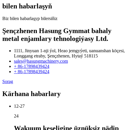
bilen habarlaşyň
Biz bilen habarlaşyp bilersiňiz
Şençzhenen Hasung Gymmat bahaly
metal enjamlary tehnologiýasy Ltd.
1111, Jinyuan 1-nji ýol, Heao jemgyýeti, uanuanshan köçesi,
Longgang etraby, Şençzhenen, Hytaý 518115
sales@hasungmachinery.com
+ 86-17898439424
+ 86-17898439424
Sorag
Kärhana habarlary
12-27
24
Wakuum keseligine üznüksiz nädip