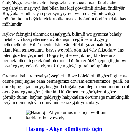
Galyňlygy peseltmekden başga-da, sim togalanýan fabrik sim
togalanýan maşynyň üsti bilen has kiçi göwrümli simleri öndürýär.
Bu, ýokary hilli şaý-sepler zynjyrynyň we metalyň bitewiligi
möhüm bolan beýleki elektronika maksatly önüm öndürmekde has
möhümdir.
Aýlaw fabrigini ulanmak ussatlygyň, bilimiň we gymmat bahaly
metallaryň häsiýetlerine düýpli düşünmegiň zerurdygyny
bellemelidiris. Hünärmenler islenýän effekti gazanmak üçin
ulanylýan temperatura, basyş we rolik görnüşi ýaly faktorlary üns
bilen gözden geçirmeli. Dogry tejribe we jikme-jikliklere üns
bermek bilen, tegelek önümler metal önümleriňiziň çeperçiligini we
ussatlygyny ýokarlandyrmak üçin güýçli gural bolup biler.
Gymmat bahaly metal şaý-sepleriniň we bölekleriniň gözelligine we
özüne çekijiligine baha bermegimizi dowam etdirenimizde, geliň, bu
döredijiligiň janlandyrylmagynda togalanýan degirmeniň möhüm rol
oýnaýandygyna göz ýetireliň. Hünärmenlere görüşlerini göze
görnüp duran, haýran galdyryjy hakykatlara öwürmäge mümkinçilik
berýän demir işleýän dünýäniň sessiz gahrymanlary.
Hasung - Altyn kümüş mis üçin