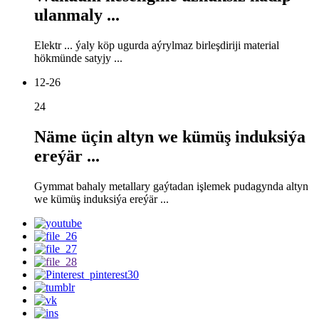
ulanmaly ...
Elektr ... ýaly köp ugurda aýrylmaz birleşdiriji material
hökmünde satyjy ...
12-26
24
Näme üçin altyn we kümüş induksiýa
ereýär ...
Gymmat bahaly metallary gaýtadan işlemek pudagynda altyn
we kümüş induksiýa ereýär ...