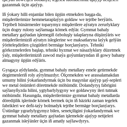
gazanmak üçin ajaýyp.
Iň ýokary hilli enjamlar bilen üpjün etmekden başga-da,
müşderilerimize hemmetaraplaýyn goldaw we tejribe berýäris.
Tejribeli hünärmenler toparymyz müşderilere aýratyn zerurlyklary
üçin dogry rulony saýlamaga kömek edýär. Gymmat bahaly
metallary gaýtadan işlemegiň özboluşly talaplaryna düşünýäris we
müşderilerimiziň aýratyn isleglerine we maksatlaryna laýyk gelýän
ýöriteleşdirilen çözgütleri bermäge borçlanýarys. Tehniki
görkezmelerden başlap, tehniki hyzmat we näsazlyklary düzetmek
ýaly, müşderilerimiziň zawod maýa goýumlaryndan iň gowy bahany
almagyny üpjün edýäris.
Gysgaça aýdylanda, gymmat bahaly metallary emele getirmekde
degirmenleriň roly aýrylmazdyr. Ölçemekden we arassalamakdan
umumy hilini ýokarlandyrmak üçin bu maşynlar ajaýyp şaý-sepleri
we metal önümleri döretmekde möhümdir. Dolandyryş fabrigini
saýlanyňyzda hilini, ygtybarlylygyny we goldawyny ileri tutmak
möhümdir. Hasungda, müşderilerimize gymmat bahaly metallarda
döredijilik işlerinde kömek bermek üçin iň häzirki zaman tegelek
fabrikleri we deňi-taýy bolmadyk tejribe bermäge borçlanýarys.
Üstünlige ygrarlylygymyz bilen, senetçiligini ýokarlandyrmak we
gymmat bahaly metallary gaýtadan işlemekde ajaýyp netijeleri
gazanmak isleýänler üçin iň amatly saýlawdyrys.