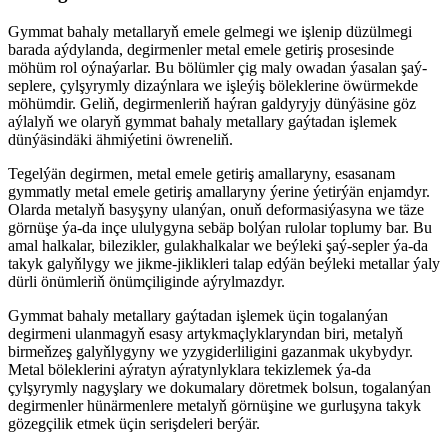
Gymmat bahaly metallaryň emele gelmegi we işlenip düzülmegi
barada aýdylanda, degirmenler metal emele getiriş prosesinde
möhüm rol oýnaýarlar. Bu bölümler çig maly owadan ýasalan şaý-
seplere, çylşyrymly dizaýnlara we işleýiş böleklerine öwürmekde
möhümdir. Geliň, degirmenleriň haýran galdyryjy dünýäsine göz
aýlalyň we olaryň gymmat bahaly metallary gaýtadan işlemek
dünýäsindäki ähmiýetini öwreneliň.
Tegelýän degirmen, metal emele getiriş amallaryny, esasanam
gymmatly metal emele getiriş amallaryny ýerine ýetirýän enjamdyr.
Olarda metalyň basyşyny ulanýan, onuň deformasiýasyna we täze
görnüşe ýa-da inçe ululygyna sebäp bolýan rulolar toplumy bar. Bu
amal halkalar, bilezikler, gulakhalkalar we beýleki şaý-sepler ýa-da
takyk galyňlygy we jikme-jiklikleri talap edýän beýleki metallar ýaly
dürli önümleriň önümçiliginde aýrylmazdyr.
Gymmat bahaly metallary gaýtadan işlemek üçin togalanýan
degirmeni ulanmagyň esasy artykmaçlyklaryndan biri, metalyň
birmeňzeş galyňlygyny we yzygiderliligini gazanmak ukybydyr.
Metal böleklerini aýratyn aýratynlyklara tekizlemek ýa-da
çylşyrymly nagyşlary we dokumalary döretmek bolsun, togalanýan
degirmenler hünärmenlere metalyň görnüşine we gurluşyna takyk
gözegçilik etmek üçin serişdeleri berýär.