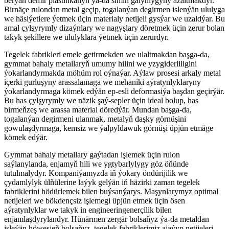
berýän demir plastinkanyň ýa-da simiň galyňlygyny azaltmakdyr.
Birnäçe rulondan metal geçip, togalanýan degirmen islenýän ululyga
we häsiýetlere ýetmek üçin materialy netijeli gysýar we uzaldýar. Bu
amal çylşyrymly dizaýnlary we nagyşlary döretmek üçin zerur bolan
takyk şekillere we ululyklara ýetmek üçin zerurdyr.
Tegelek fabrikleri emele getirmekden we ulaltmakdan başga-da,
gymmat bahaly metallaryň umumy hilini we yzygiderliligini
ýokarlandyrmakda möhüm rol oýnaýar. Aýlaw prosesi arkaly metal
içerki gurluşyny arassalamaga we mehaniki aýratynlyklaryny
ýokarlandyrmaga kömek edýän ep-esli deformasiýa başdan geçirýär.
Bu has çylşyrymly we näzik şaý-sepler üçin ideal bolup, has
birmeňzeş we arassa material döredýär. Mundan başga-da,
togalanýan degirmeni ulanmak, metalyň daşky görnüşini
gowulaşdyrmaga, kemsiz we ýalpyldawuk görnüşi üpjün etmäge
kömek edýär.
Gymmat bahaly metallary gaýtadan işlemek üçin rulon
saýlanylanda, enjamyň hili we ygtybarlylygy göz öňünde
tutulmalydyr. Kompaniýamyzda iň ýokary öndürijilik we
çydamlylyk ülňülerine laýyk gelýän iň häzirki zaman tegelek
fabriklerini hödürlemek bilen buýsanýarys. Maşynlarymyz optimal
netijeleri we bökdençsiz işlemegi üpjün etmek üçin ösen
aýratynlyklar we takyk in engineeringenerçilik bilen
enjamlaşdyrylandyr. Hünärmen zergär bolsaňyz ýa-da metaldan
işleýän höwesjeň bolsaňyz, tegelek fabriklerimiz ajaýyp netijeleri