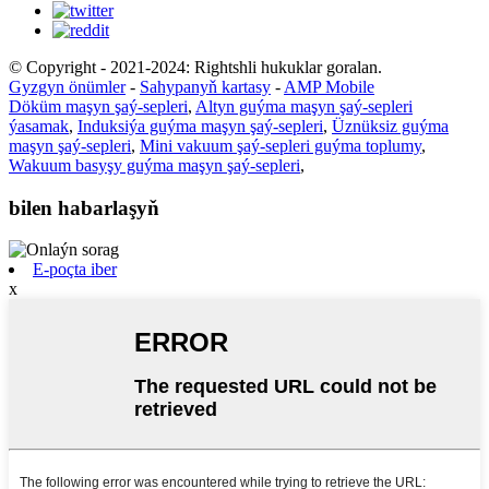
© Copyright - 2021-2024: Rightshli hukuklar goralan.
Gyzgyn önümler
-
Sahypanyň kartasy
-
AMP Mobile
Döküm maşyn şaý-sepleri
,
Altyn guýma maşyn şaý-sepleri
ýasamak
,
Induksiýa guýma maşyn şaý-sepleri
,
Üznüksiz guýma
maşyn şaý-sepleri
,
Mini vakuum şaý-sepleri guýma toplumy
,
Wakuum basyşy guýma maşyn şaý-sepleri
,
bilen habarlaşyň
E-poçta iber
x