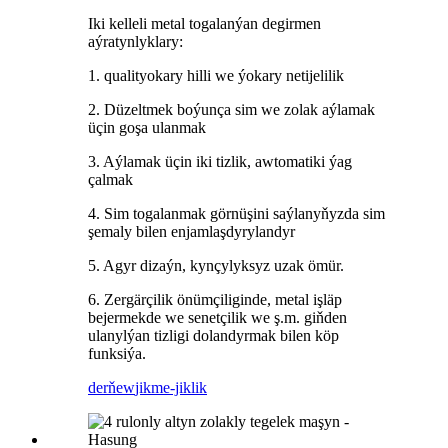
Iki kelleli metal togalanýan degirmen
aýratynlyklary:
1. qualityokary hilli we ýokary netijelilik
2. Düzeltmek boýunça sim we zolak aýlamak
üçin goşa ulanmak
3. Aýlamak üçin iki tizlik, awtomatiki ýag
çalmak
4. Sim togalanmak görnüşini saýlanyňyzda sim
şemaly bilen enjamlaşdyrylandyr
5. Agyr dizaýn, kynçylyksyz uzak ömür.
6. Zergärçilik önümçiliginde, metal işläp
bejermekde we senetçilik we ş.m. giňden
ulanylýan tizligi dolandyrmak bilen köp
funksiýa.
derňew
jikme-jiklik