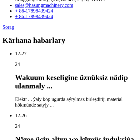
sales@hasungmachinery.com
+ 86-17898439424
+ 86-17898439424
Sorag
Kärhana habarlary
12-27
24
Wakuum keseligine üznüksiz nädip
ulanmaly ...
Elektr ... ýaly köp ugurda aýrylmaz birleşdiriji material
hökmünde satyjy ...
12-26
24
Näme üçin altyn we kümüş induksiýa