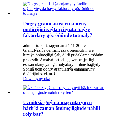
Dogry granulasiýa enjamyny
öndürijini saýlanyňyzda haýsy
faktorlary göz öňünde tutmaly?
administrator tarapyndan 24-11-20-de
Granulýasiýa derman, azyk önümçiligi we
himiýa önümçiligi ýaly dürli pudaklarda möhüm
prosesdir. Amalyň netijeliligi we netijeliligi
esasan ulanylýan granulýatoryň hiline baglydyr.
Şonuň üçin dogry granulasiýa enjamlaryny
öndürijini saýlamak ...
Dowamyny oka
Üznüksiz guýma maşynlarynyň
häzirki zaman önümçiliginde nähili
roly bar?