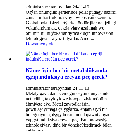
administrator tarapyndan 24-11-19
Ösýän önümçilik şertlerinde polat pudagy häzirki
zaman infrastrukturasynyň we ösüşiň özenidir.
Global polat islegi artýarka, öndürijiler netijeliligi
ýokarlandyrmak, çykdajylary azaltmak we
önümiň hilini ýokarlandyrmak üçin innowasion
tehnologiýalara ýüz tutýarlar. Amo ...
Dowamyny oka
Näme üçin her bir metal dükanda
egriji induksiýa ereýän peç gerek?
administrator tarapyndan 24-11-13
Metaly gaýtadan işlemegiň ösýän dünýäsinde
netijelilik, takyklyk we howpsuzlyk möhüm
ähmiýete eýe. Metal zawodlar işini
gowulaşdyrmaga çalyşýarka, enjamlaryň bir
bölegi oýun çalşyjy hökmünde tapawutlanýar:
ýapgyt induksiýa ereýän peç. Bu innowasiýa
tehnologiýasy diňe bir ýönekeýleşdirmek bilen
çäklenmän ...