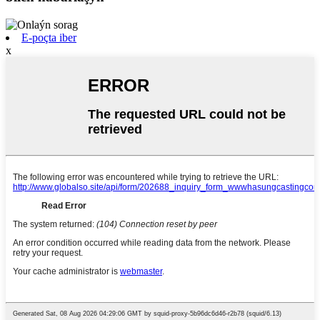
E-poçta iber
x