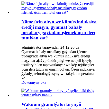
Näme üçin altyn we kümüş induksiýa
erediji maşyn, gymmat bahaly
metallary gaýtadan işlemek üçin ileri
tutulýan zat?
administrator tarapyndan 24-12-26-da
Gymmat bahaly metallary gaýtadan işlemek
pudagynda altyn we kümüş induksiýa erediji
maşynlar ajaýyp öndürijiligi we netijeli işleýiş
usullary bilen tapawutlanýar we köp tejribeçiler
üçin ileri tutulýan enjam bolýar. Ösen induksiýa
ýyladyş tehnologiýasyny we takyk temperatura
ko ...
Dowamyny oka
Wakuum granulýatorlarynyň