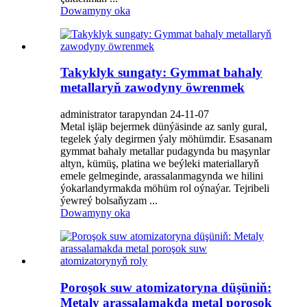
Dowamyny oka
Takyklyk sungaty: Gymmat bahaly
metallaryň zawodyny öwrenmek
administrator tarapyndan 24-11-07
Metal işläp bejermek dünýäsinde az sanly gural,
tegelek ýaly degirmen ýaly möhümdir. Esasanam
gymmat bahaly metallar pudagynda bu maşynlar
altyn, kümüş, platina we beýleki materiallaryň
emele gelmeginde, arassalanmagynda we hilini
ýokarlandyrmakda möhüm rol oýnaýar. Tejribeli
ýewreý bolsaňyzam ...
Dowamyny oka
Poroşok suw atomizatoryna düşüniň:
Metaly arassalamakda metal poroşok