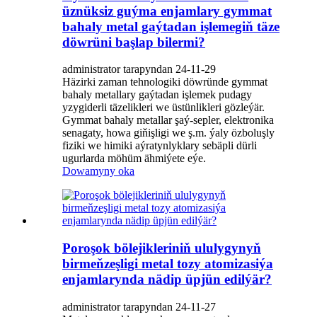
üznüksiz guýma enjamlary gymmat
bahaly metal gaýtadan işlemegiň täze
döwrüni başlap bilermi?
administrator tarapyndan 24-11-29
Häzirki zaman tehnologiki döwründe gymmat
bahaly metallary gaýtadan işlemek pudagy
yzygiderli täzelikleri we üstünlikleri gözleýär.
Gymmat bahaly metallar şaý-sepler, elektronika
senagaty, howa giňişligi we ş.m. ýaly özboluşly
fiziki we himiki aýratynlyklary sebäpli dürli
ugurlarda möhüm ähmiýete eýe.
Dowamyny oka
Poroşok bölejikleriniň ululygynyň
birmeňzeşligi metal tozy atomizasiýa
enjamlarynda nädip üpjün edilýär?
administrator tarapyndan 24-11-27