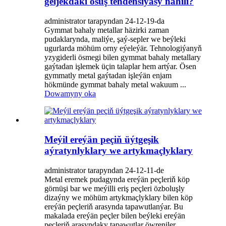
geljekdäki ösüş tendensiýasy nähili?
administrator tarapyndan 24-12-19-da
Gymmat bahaly metallar häzirki zaman
pudaklarynda, maliýe, şaý-sepler we beýleki
ugurlarda möhüm orny eýeleýär. Tehnologiýanyň
yzygiderli ösmegi bilen gymmat bahaly metallary
gaýtadan işlemek üçin talaplar hem artýar. Ösen
gymmatly metal gaýtadan işleýän enjam
hökmünde gymmat bahaly metal wakuum ...
Dowamyny oka
Meýil ereýän peçiň üýtgeşik
aýratynlyklary we artykmaçlyklary
administrator tarapyndan 24-12-11-de
Metal eremek pudagynda ereýän peçleriň köp
görnüşi bar we meýilli eriş peçleri özboluşly
dizaýny we möhüm artykmaçlyklary bilen köp
ereýän peçleriň arasynda tapawutlanýar. Bu
makalada ereýän peçler bilen beýleki ereýän
peçleriň arasyndaky tapawutlar öwreniler ...