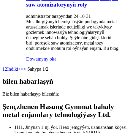
suw atomizatorynyň roly
administrator tarapyndan 24-10-31
Metallurgiýanyň hemişe ösýän pudagynda metal
arassalamak işlerinde netijeliligi we takyklygy
gözlemek innowasiýa tehnologiýalarynyň
ösmegine sebäp boldy. Şeýle öňe gidişlikleriň
biri, poroşok suw atomizatory, metal tozy
öndürmekde möhüm rol oýnaýan enjam. Bu blog
...
Dowamyny oka
1
2
Indiki>
>>
Sahypa 1/2
bilen habarlaşyň
Biz bilen habarlaşyp bilersiňiz
Şençzhenen Hasung Gymmat bahaly
metal enjamlary tehnologiýasy Ltd.
1111, Jinyuan 1-nji ýol, Heao jemgyýeti, uanuanshan köçesi,
Longgang etraby, Şençzhenen, Hytaý 518115