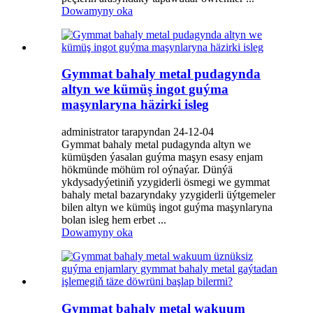
Dowamyny oka
Gymmat bahaly metal pudagynda
altyn we kümüş ingot guýma
maşynlaryna häzirki isleg
administrator tarapyndan 24-12-04
Gymmat bahaly metal pudagynda altyn we
kümüşden ýasalan guýma maşyn esasy enjam
hökmünde möhüm rol oýnaýar. Dünýä
ykdysadyýetiniň yzygiderli ösmegi we gymmat
bahaly metal bazaryndaky yzygiderli üýtgemeler
bilen altyn we kümüş ingot guýma maşynlaryna
bolan isleg hem erbet ...
Dowamyny oka
Gymmat bahaly metal wakuum