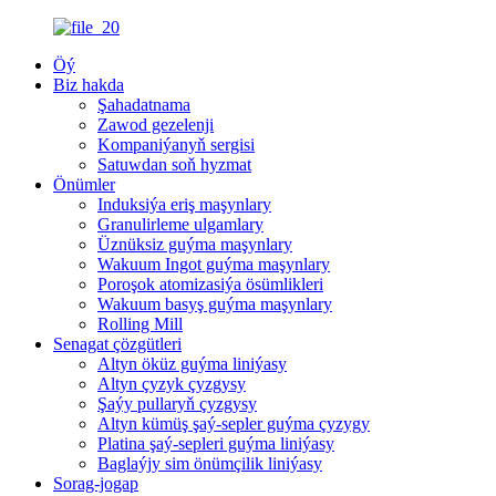
Öý
Biz hakda
Şahadatnama
Zawod gezelenji
Kompaniýanyň sergisi
Satuwdan soň hyzmat
Önümler
Induksiýa eriş maşynlary
Granulirleme ulgamlary
Üznüksiz guýma maşynlary
Wakuum Ingot guýma maşynlary
Poroşok atomizasiýa ösümlikleri
Wakuum basyş guýma maşynlary
Rolling Mill
Senagat çözgütleri
Altyn öküz guýma liniýasy
Altyn çyzyk çyzgysy
Şaýy pullaryň çyzgysy
Altyn kümüş şaý-sepler guýma çyzygy
Platina şaý-sepleri guýma liniýasy
Baglaýjy sim önümçilik liniýasy
Sorag-jogap