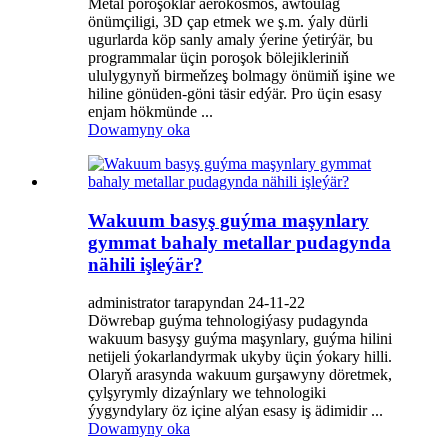
Metal poroşoklar aerokosmos, awtoulag
önümçiligi, 3D çap etmek we ş.m. ýaly dürli
ugurlarda köp sanly amaly ýerine ýetirýär, bu
programmalar üçin poroşok bölejikleriniň
ululygynyň birmeňzeş bolmagy önümiň işine we
hiline gönüden-göni täsir edýär. Pro üçin esasy
enjam hökmünde ...
Dowamyny oka
Wakuum basyş guýma maşynlary
gymmat bahaly metallar pudagynda
nähili işleýär?
administrator tarapyndan 24-11-22
Döwrebap guýma tehnologiýasy pudagynda
wakuum basyşy guýma maşynlary, guýma hilini
netijeli ýokarlandyrmak ukyby üçin ýokary hilli.
Olaryň arasynda wakuum gurşawyny döretmek,
çylşyrymly dizaýnlary we tehnologiki
ýygyndylary öz içine alýan esasy iş ädimidir ...
Dowamyny oka