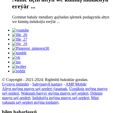
ereýär ...
Gymmat bahaly metallary gaýtadan işlemek pudagynda altyn
we kümüş induksiýa ereýär ...
© Copyright - 2021-2024: Rightshli hukuklar goralan.
Gyzgyn önümler
-
Sahypanyň kartasy
-
AMP Mobile
Altyn guýma maşyn şaý-sepleri ýasamak
,
Üznüksiz guýma maşyn
şaý-sepleri
,
Wakuum basyşy guýma maşyn şaý-sepleri
,
Döküm
maşyn şaý-sepleri
,
Induksiýa guýma maşyn şaý-sepleri
,
Mini
vakuum şaý-sepleri guýma toplumy
,
bilen habarlaşyň