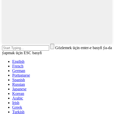
Gözlemek üçin enter-e basyň ýa-da
ýapmak üçin ESC basyň
English
French
German
Portuguese
Spanish
Russian
Japanese
Korean
Arabic
Irish
Greek
Turkish