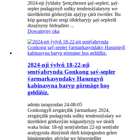
2024-nji ýyldaky Şençzhenen şaý-sepleri, şaý-
sepler pudagynyň soňky tendensiýalaryny we
täzeliklerini görkezýän ajaýyp çärä öwrüler. Bu
köp garaşylýan sergi öňdebaryjy şaý-sepleriň
dizaýnyny birleşdirer ...
Dowamyny oka
2024-nji ýylyň 18-22-nji
sentýabrynda Gonkong şaý-sepler
ýarmarkasyndaky Hasungyň
kabinasyna baryp görmäge hoş
geldiňiz.
admin tarapyndan 24-08-05
Gonkongyň zergärçilik ýarmarkasy 2024,
zergärçilik pudagynda soňky tendensiýalary we
täzelikleri görkezýän tolgundyryjy we täsirli
waka bolar. 18-nji sentýabrdan 22-nji sentýabr
aralygynda dünýäniň dürli künjeginden gelen
hünärmenler, alyjylar we höwesjeňler