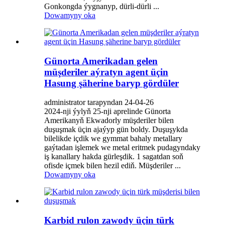
Gonkongda ýygnanyp, dürli-dürli ...
Dowamyny oka
Günorta Amerikadan gelen
müşderiler aýratyn agent üçin
Hasung şäherine baryp gördüler
administrator tarapyndan 24-04-26
2024-nji ýylyň 25-nji aprelinde Günorta
Amerikanyň Ekwadorly müşderiler bilen
duşuşmak üçin ajaýyp gün boldy. Duşuşykda
bilelikde içdik we gymmat bahaly metallary
gaýtadan işlemek we metal eritmek pudagyndaky
iş kanallary hakda gürleşdik. 1 sagatdan soň
ofisde içmek bilen hezil ediň. Müşderiler ...
Dowamyny oka
Karbid rulon zawody üçin türk