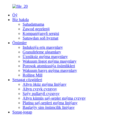
Öý
Biz hakda
Şahadatnama
Zawod gezelenji
Kompaniýanyň sergisi
Satuwdan soň hyzmat
Önümler
Induksiýa eriş maşynlary
Granulirleme ulgamlary
Üznüksiz guýma maşynlary
Wakuum Ingot guýma maşynlary
Poroşok atomizasiýa ösümlikleri
Wakuum basyş guýma maşynlary
Rolling Mill
Senagat çözgütleri
Altyn öküz guýma liniýasy
Altyn çyzyk çyzgysy
Şaýy pullaryň çyzgysy
Altyn kümüş şaý-sepler guýma çyzygy
Platina şaý-sepleri guýma liniýasy
Baglaýjy sim önümçilik liniýasy
Sorag-jogap