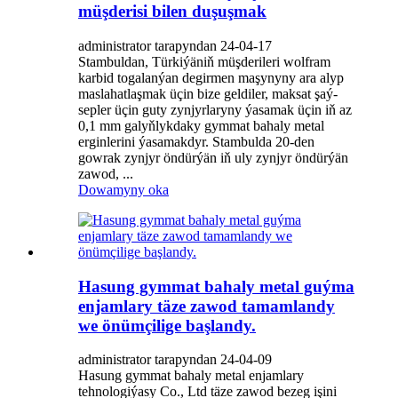
müşderisi bilen duşuşmak
administrator tarapyndan 24-04-17
Stambuldan, Türkiýäniň müşderileri wolfram
karbid togalanýan degirmen maşynyny ara alyp
maslahatlaşmak üçin bize geldiler, maksat şaý-
sepler üçin guty zynjyrlaryny ýasamak üçin iň az
0,1 mm galyňlykdaky gymmat bahaly metal
erginlerini ýasamakdyr. Stambulda 20-den
gowrak zynjyr öndürýän iň uly zynjyr öndürýän
zawod, ...
Dowamyny oka
Hasung gymmat bahaly metal guýma
enjamlary täze zawod tamamlandy
we önümçilige başlandy.
administrator tarapyndan 24-04-09
Hasung gymmat bahaly metal enjamlary
tehnologiýasy Co., Ltd täze zawod bezeg işini