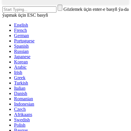
Gözlemek üçin enter-e basyň ýa-da
ýapmak üçin ESC basyň
English
French
German
Portuguese
Spanish
Russian
Japanese
Korean
Arabic
Irish
Greek
Turkish
Italian
Danish
Romanian
Indonesian
Czech
Afrikaans
Swedish
Polish
Basque