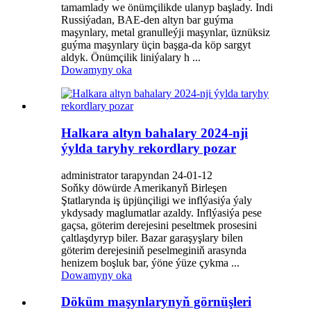
tamamlady we önümçilikde ulanyp başlady. Indi
Russiýadan, BAE-den altyn bar guýma
maşynlary, metal granulleýji maşynlar, üznüksiz
guýma maşynlary üçin başga-da köp sargyt
aldyk. Önümçilik liniýalary h ...
Dowamyny oka
Halkara altyn bahalary 2024-nji
ýylda taryhy rekordlary pozar
administrator tarapyndan 24-01-12
Soňky döwürde Amerikanyň Birleşen
Ştatlarynda iş üpjünçiligi we inflýasiýa ýaly
ykdysady maglumatlar azaldy. Inflýasiýa pese
gaçsa, göterim derejesini peseltmek prosesini
çaltlaşdyryp biler. Bazar garaşyşlary bilen
göterim derejesiniň peselmeginiň arasynda
henizem boşluk bar, ýöne ýüze çykma ...
Dowamyny oka
Döküm maşynlarynyň görnüşleri