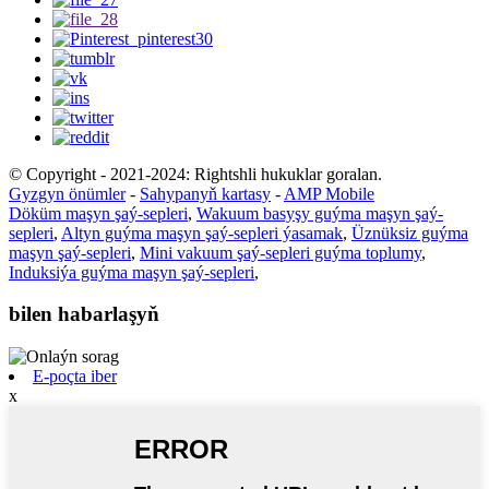
© Copyright - 2021-2024: Rightshli hukuklar goralan.
Gyzgyn önümler
-
Sahypanyň kartasy
-
AMP Mobile
Döküm maşyn şaý-sepleri
,
Wakuum basyşy guýma maşyn şaý-
sepleri
,
Altyn guýma maşyn şaý-sepleri ýasamak
,
Üznüksiz guýma
maşyn şaý-sepleri
,
Mini vakuum şaý-sepleri guýma toplumy
,
Induksiýa guýma maşyn şaý-sepleri
,
bilen habarlaşyň
E-poçta iber
x