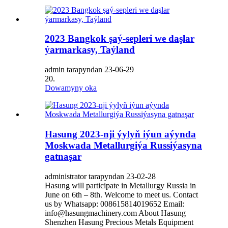
2023 Bangkok şaý-sepleri we daşlar
ýarmarkasy, Taýland
admin tarapyndan 23-06-29
20.
Dowamyny oka
Hasung 2023-nji ýylyň iýun aýynda
Moskwada Metallurgiýa Russiýasyna
gatnaşar
administrator tarapyndan 23-02-28
Hasung will participate in Metallurgy Russia in
June on 6th – 8th. Welcome to meet us. Contact
us by Whatsapp: 008615814019652 Email:
info@hasungmachinery.com About Hasung
Shenzhen Hasung Precious Metals Equipment