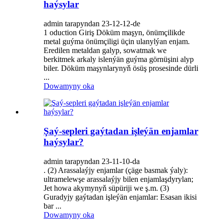
haýsylar
admin tarapyndan 23-12-12-de
1 oduction Giriş Döküm maşyn, önümçilikde
metal guýma önümçiligi üçin ulanylýan enjam.
Eredilen metaldan galyp, sowatmak we
berkitmek arkaly islenýän guýma görnüşini alyp
biler. Döküm maşynlarynyň ösüş prosesinde dürli
...
Dowamyny oka
Şaý-sepleri gaýtadan işleýän enjamlar
haýsylar?
admin tarapyndan 23-11-10-da
. (2) Arassalaýjy enjamlar (çäge basmak ýaly):
ultramelewşe arassalaýjy bilen enjamlaşdyrylan;
Jet howa akymynyň süpüriji we ş.m. (3)
Guradyjy gaýtadan işleýän enjamlar: Esasan ikisi
bar ...
Dowamyny oka