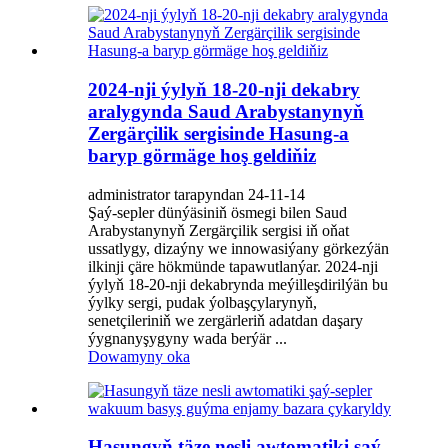
2024-nji ýylyň 18-20-nji dekabry
aralygynda Saud Arabystanynyň
Zergärçilik sergisinde Hasung-a
baryp görmäge hoş geldiňiz
administrator tarapyndan 24-11-14
Şaý-sepler dünýäsiniň ösmegi bilen Saud
Arabystanynyň Zergärçilik sergisi iň oňat
ussatlygy, dizaýny we innowasiýany görkezýän
ilkinji çäre hökmünde tapawutlanýar. 2024-nji
ýylyň 18-20-nji dekabrynda meýilleşdirilýän bu
ýylky sergi, pudak ýolbaşçylarynyň,
senetçileriniň we zergärleriň adatdan daşary
ýygnanyşygyny wada berýär ...
Dowamyny oka
Hasungyň täze nesli awtomatiki şaý-