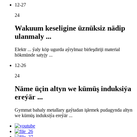
12-27
24
Wakuum keseligine üznüksiz nädip
ulanmaly ...
Elektr ... ýaly köp ugurda aýrylmaz birleşdiriji material
hökmünde satyjy ...
12-26
24
Näme üçin altyn we kümüş induksiýa
ereýär ...
Gymmat bahaly metallary gaýtadan işlemek pudagynda altyn
we kümüş induksiýa ereýär ...