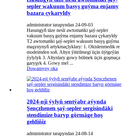
sepler wakuum basyş guýma enjamy
bazara çykaryldy
administrator tarapyndan 24-09-03
Hasungyň täze nesli awtomatiki şaý-sepler
vakuum basyş guýma enjamy bazara çykaryldy
T2 awtomatiki şaý-sepler wakuum basyş guýma
maşynynyň artykmaçlyklary: 1. Okislenmedik re
modeimden soň. Altyn ýitirilmegi üçin üýtgeýän
ýylylyk 3. Altynlary gowy bölmek üçin goşmaça
garyşyk 4. Gowy mel ...
Dowamyny oka
2024-nji ýylyň sentýabr aýynda
Şençzhenen şaý-sepler sergisindäki
stendimize baryp görmäge hoş
geldiňiz
administrator tarapyndan 24-08-14