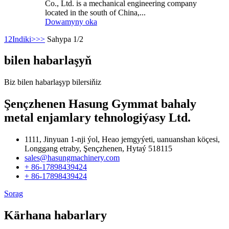
Co., Ltd. is a mechanical engineering company
located in the south of China,...
Dowamyny oka
1
2
Indiki>
>>
Sahypa 1/2
bilen habarlaşyň
Biz bilen habarlaşyp bilersiňiz
Şençzhenen Hasung Gymmat bahaly
metal enjamlary tehnologiýasy Ltd.
1111, Jinyuan 1-nji ýol, Heao jemgyýeti, uanuanshan köçesi,
Longgang etraby, Şençzhenen, Hytaý 518115
sales@hasungmachinery.com
+ 86-17898439424
+ 86-17898439424
Sorag
Kärhana habarlary